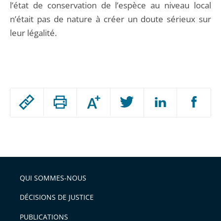
l’état de conservation de l’espèce au niveau local
n’était pas de nature à créer un doute sérieux sur
leur légalité.
Passer
Augmenter
le
ou
réduire
partage
Passer
la
taille
de
le
de
la
l'article
partage
police
pour
de
arriver
QUI SOMMES-NOUS
l'article
après
pour
DÉCISIONS DE JUSTICE
arriver
PUBLICATIONS
avant