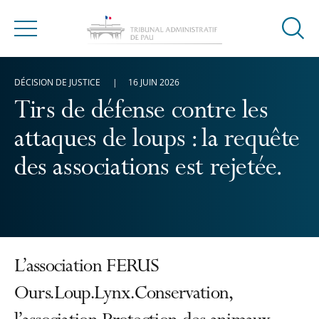
Ouvrir
Menu
la
modal
DÉCISION DE JUSTICE
16 JUIN 2026
de
reche
Tirs de défense contre les
attaques de loups : la requête
des associations est rejetée.
L’association FERUS
Ours.Loup.Lynx.Conservation,