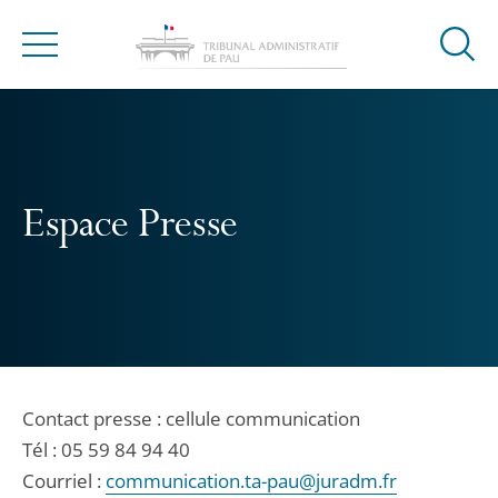
Ouvrir
Menu
la
modal
de
reche
Espace Presse
Contact presse : cellule communication
Tél : 05 59 84 94 40
Courriel :
communication.ta-pau@juradm.fr