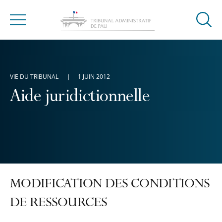
Ouvrir
Menu
la
modal
de
reche
VIE DU TRIBUNAL
1 JUIN 2012
Aide juridictionnelle
MODIFICATION DES CONDITIONS
DE RESSOURCES