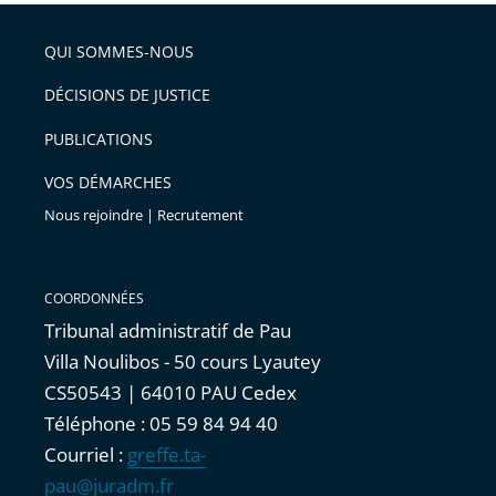
pour
de
arriver
QUI SOMMES-NOUS
l'article
après
pour
DÉCISIONS DE JUSTICE
arriver
PUBLICATIONS
avant
VOS DÉMARCHES
Nous rejoindre | Recrutement
COORDONNÉES
Tribunal administratif de Pau
Villa Noulibos - 50 cours Lyautey
CS50543 | 64010 PAU Cedex
Téléphone : 05 59 84 94 40
Courriel :
greffe.ta-
pau@juradm.fr