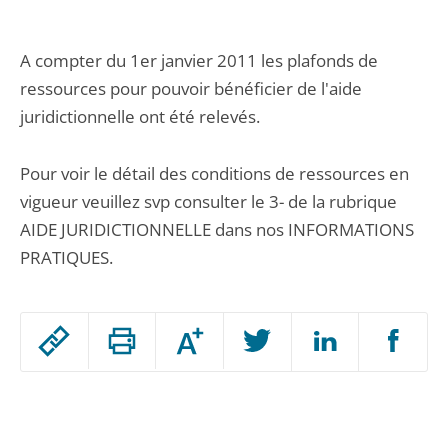
A compter du 1er janvier 2011 les plafonds de
ressources pour pouvoir bénéficier de l'aide
juridictionnelle ont été relevés.
Pour voir le détail des conditions de ressources en
vigueur veuillez svp consulter le 3- de la rubrique
AIDE JURIDICTIONNELLE dans nos INFORMATIONS
PRATIQUES.
Passer
Augmenter
le
ou
réduire
partage
Passer
la
taille
de
le
de
la
l'article
partage
police